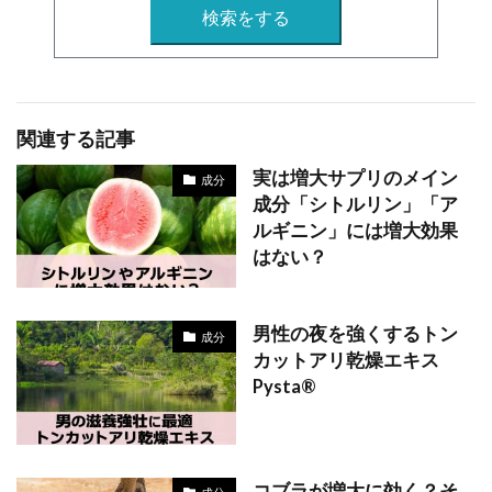
検索をする
関連する記事
実は増大サプリのメイン
成分
成分「シトルリン」「ア
ルギニン」には増大効果
はない？
男性の夜を強くするトン
成分
カットアリ乾燥エキス
Pysta®
コブラが増大に効く？そ