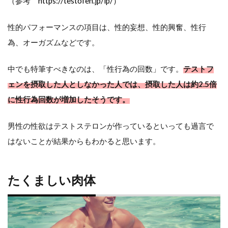
（参考
https://testofen.jp/lp/）
トフ
ェ
性的パフォーマンスの項目は、性的妄想、性的興奮、性行
為、オーガズムなどです。
ン
はげ
中でも特筆すべきなのは、「性行為の回数」です。
テストフ
ェンを摂取した人としなかった人では、摂取した人は約2.5倍
る？
に性行為回数が増加したそうです。
テ
男性の性欲はテストステロンが作っているといっても過言で
ス
はないことが結果からもわかると思います。
ト
フ
たくましい肉体
ェ
ン