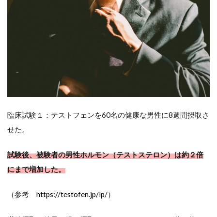
ス
ト
ス
テ
ロ
ン
臨床試験１：テストフェンを60名の健康な男性に8週間摂取さ
せた。
値
の
試験後、被験者の
男性ホルモン（テストステロン）は約２倍
上
にまで増加
した。
昇
（参考
https://testofen.jp/lp/
）
男