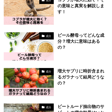
成分
の意味と真実を解説しま
す！
ビール酵母ってどんな成
成分
分？増大に意味はある
の？
増大サプリに時折含まれ
成分
るガラナって結局どうな
の？
ビートルード抽出物のサ
成分