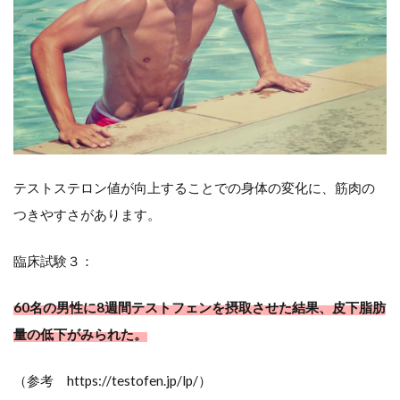
は
試
す
価
値
テストステロン値が向上することでの身体の変化に、筋肉の
高
つきやすさがあります。
い
成
臨床試験３：
分
60名の男性に8週間テストフェンを摂取させた結果、皮下脂肪
量の低下がみられた。
（参考 https://testofen.jp/lp/）