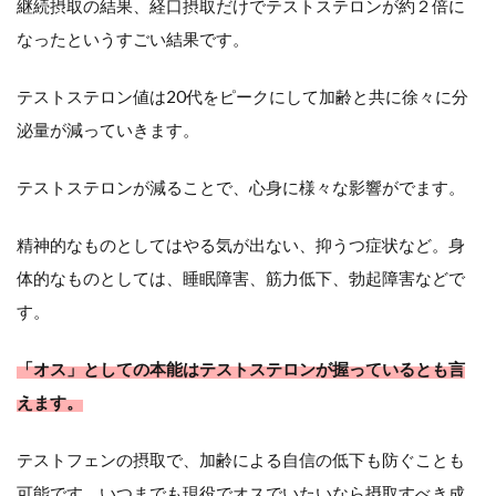
継続摂取の結果、経口摂取だけでテストステロンが約２倍に
性
なったというすごい結果です。
機
テストステロン値は20代をピークにして加齢と共に徐々に分
能
泌量が減っていきます。
の
テストステロンが減ることで、心身に様々な影響がでます。
実
精神的なものとしてはやる気が出ない、抑うつ症状など。身
感
体的なものとしては、睡眠障害、筋力低下、勃起障害などで
す。
た
く
「オス」としての本能はテストステロンが握っているとも言
ま
えます。
し
テストフェンの摂取で、加齢による自信の低下も防ぐことも
い
可能です。いつまでも現役でオスでいたいなら摂取すべき成