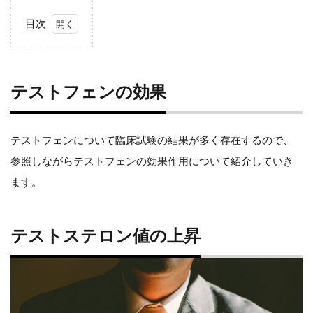
目次
テ
ス
テストフェンの効果
ト
フ
テストフェンについて臨床試験の結果が多く存在するので、
ェ
参照しながらテストフェンの効果作用について紹介していき
ます。
ン
の
テストステロン値の上昇
効
果
テ