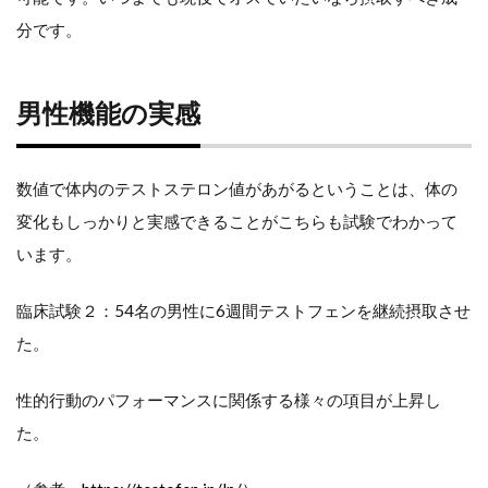
分です。
肉
体
男性機能の実感
安
全
数値で体内のテストステロン値があがるということは、体の
変化もしっかりと実感できることがこちらも試験でわかって
性
います。
に
臨床試験２：54名の男性に6週間テストフェンを継続摂取させ
つ
た。
い
て
性的行動のパフォーマンスに関係する様々の項目が上昇し
た。
テス