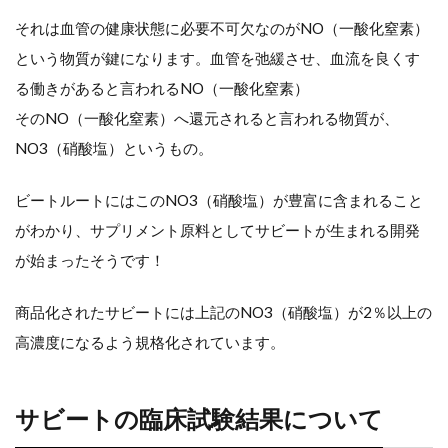
果
それは血管の健康状態に必要不可欠なのがNO（一酸化窒素）
に
という物質が鍵になります。血管を弛緩させ、血流を良くす
る働きがあると言われるNO（一酸化窒素）
つ
そのNO（一酸化窒素）へ還元されると言われる物質が、
い
NO3（硝酸塩）というもの。
て
ビートルートにはこのNO3（硝酸塩）が豊富に含まれること
サ
がわかり、サプリメント原料としてサビートが生まれる開発
が始まったそうです！
ビ
ー
商品化されたサビートには上記のNO3（硝酸塩）が2％以上の
高濃度になるよう規格化されています。
ト
の
サビートの臨床試験結果について
推