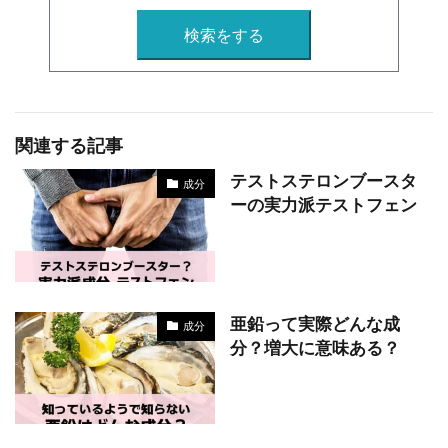
検索をする
関連する記事
テストステロンブースタ
成分
ーの実力派テストフェン
亜鉛って実際どんな成
成分
分？増大に意味ある？