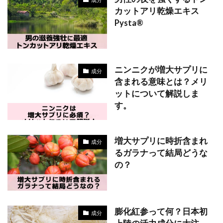
カットアリ乾燥エキス
Pysta®
ニンニクが増大サプリに
成分
含まれる意味とは？メリ
ットについて解説しま
す。
増大サプリに時折含まれ
成分
るガラナって結局どうな
の？
膨化紅参って何？日本初
成分