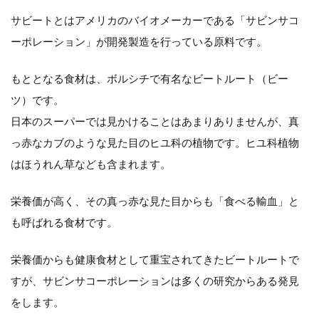
は？
サビートとはアメリカのバイオメーカーである「サビンサコ
ーポレーション」が開発製造を行っている原料です。
サ
ビ
もととなる食材は、ボルシチで有名なビートルート（ビー
ツ）です。
ー
日本のスーパーでは見かけることはあまりありませんが、真
ト
っ赤なカブのような見た目のヒユ科の植物です。ヒユ科植物
の
はほうれん草なども含まれます。
臨
栄養価が高く、その真っ赤な見た目からも「食べる輸血」と
床
も呼ばれる食材です。
試
栄養価からも健康食材として重宝されてきたビートルートで
験
すが、サビンサコーポレーションは多くの研究からある発見
をします。
結