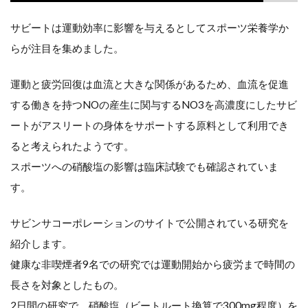
奨
サビートは運動効率に影響を与えるとしてスポーツ栄養学か
摂
らが注目を集めました。
取
運動と疲労回復は血流と大きな関係があるため、血流を促進
量
する働きを持つNOの産生に関与するNO3を高濃度にしたサビ
ートがアスリートの身体をサポートする原料として利用でき
サ
ると考えられたようです。
ビ
スポーツへの硝酸塩の影響は臨床試験でも確認されていま
ー
す。
ト
サビンサコーポレーションのサイトで公開されている研究を
に
紹介します。
健康な非喫煙者9名での研究では運動開始から疲労まで時間の
つ
長さを対象としたもの。
い
2日間の研究で、硝酸塩（ビートルート換算で300mg程度）を