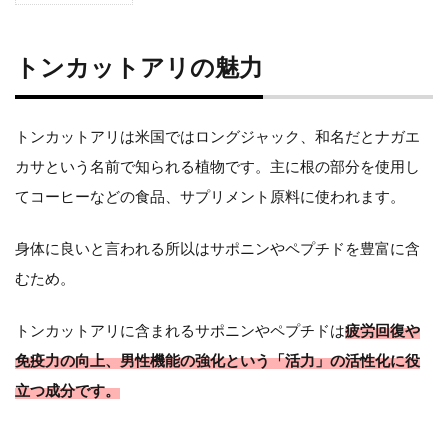
ト
ン
トンカットアリの魅力
カ
ッ
トンカットアリは米国ではロングジャック、和名だとナガエ
ト
カサという名前で知られる植物です。主に根の部分を使用し
てコーヒーなどの食品、サプリメント原料に使われます。
ア
リ
身体に良いと言われる所以はサポニンやペプチドを豊富に含
むため。
の
魅
トンカットアリに含まれるサポニンやペプチドは
疲労回復や
免疫力の向上、男性機能の強化という「活力」の活性化に役
力
立つ成分です。
その他と