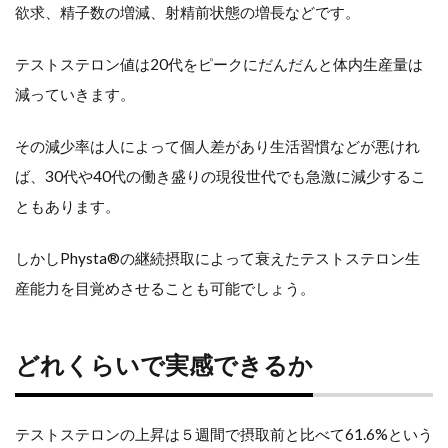
も
欲求、精子数の増減、射精前状態の増長などです。
有
テストステロン値は20代をピークにだんだんと体内生産量は
効
減っていきます。
と
その減少率は人によって個人差があり生活習慣などが悪けれ
研
ば、30代や40代の働き盛りの現役世代でも急激に減少するこ
究
ともあります。
結
しかしPhysta®の継続摂取によって衰えたテストステロン生
果
産能力を目覚めさせることも可能でしょう。
も
どれくらいで実感できるか
筋肉
の増
テストステロンの上昇は５週間で摂取前と比べて61.6%という