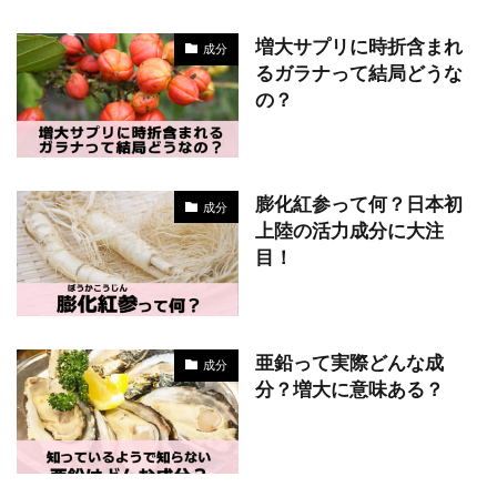
増大サプリに時折含まれ
成分
るガラナって結局どうな
の？
膨化紅参って何？日本初
成分
上陸の活力成分に大注
目！
亜鉛って実際どんな成
成分
分？増大に意味ある？