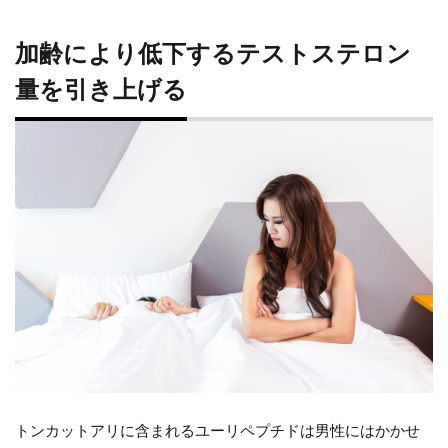
上
げ
加齢により低下するテストステロン
る
量を引き上げる
ど
れ
く
ら
い
で
実
感
トンカットアリに含まれるユーリペプチドは男性にはかかせ