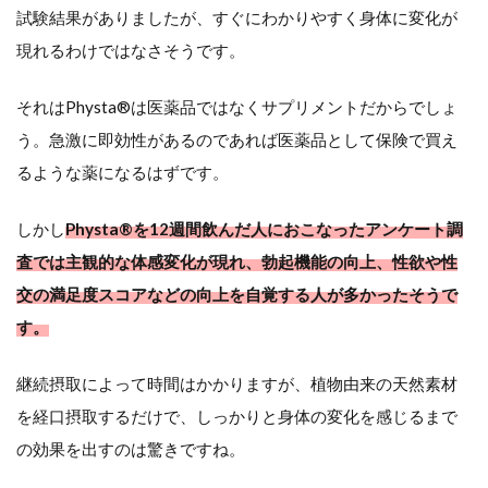
加、
試験結果がありましたが、すぐにわかりやすく身体に変化が
現れるわけではなさそうです。
強
化、
それはPhysta®は医薬品ではなくサプリメントだからでしょ
う。急激に即効性があるのであれば医薬品として保険で買え
体力
るような薬になるはずです。
の向
上
しかし
Physta®を12週間飲んだ人におこなったアンケート調
査では主観的な体感変化が現れ、勃起機能の向上、性欲や性
安
交の満足度スコアなどの向上を自覚する人が多かったそうで
全
す。
性
継続摂取によって時間はかかりますが、植物由来の天然素材
も
を経口摂取するだけで、しっかりと身体の変化を感じるまで
の効果を出すのは驚きですね。
か