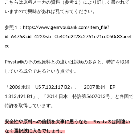
こちらは原料メーカの資料（参考１）により詳しく書かれて
テ
いますので興味があれば見てみてください。
ス
ト
参照１：
https://www.genryoubank.com/item_file?
id=6476&cid=422&str=0b401d2f23c2761e71cd050c83aeef
ス
ec
テ
Physta®のその他原料との違いは試験の多さと、特許を取得
ロ
している成分であるという点です。
ン
「2006 米国 US 7,132,117 B2」、「2007 欧州 EP
量
1,313,491 B1」、「2014 日本 特許第5607013号」と各国で
を
特許を取得しています。
引
安全性や原料への信頼を大事に思うなら、Physta®は間違い
き
なく選択肢に入るでしょう。