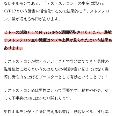
で
ないホルモンである、「テストステロン」の生産に関わる
CYP17という酵素を活性化するので結果的に「テストステロ
き
ン」量が増える作用があります。
る
か
ヒトへの試験としてPhysta®を5週間摂取させたところ、遊離
テストステロン血中濃度は61.6%上昇が見られたという結果も
実
あります。
は
テストステロンが増えるということで冒頭にでてきた男性の
ス
滋養強壮に効くというのはただの神話や言い伝えではなく実
ト
際に男性力を上げるブースターとして有効ということです！
レ
テストステロン値は男性にとって重要です。精神や心身、そ
ス
して下半身の力にはかなり関わります。
に
男性ホルモンが下半身に与える影響は、勃起レベル、性行為