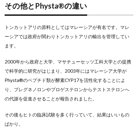
Physta®
その他とPhysta®の違い
の違い
トンカットアリの原料としてはマレーシアが有名です。マレ
加
ーシアでは政府が関わりトンカットアリの輸出を管理してい
齢
ます。
に
2000年から政府と大学、マサチューセッツ工科大学との提携
よ
で科学的に研究がはじまり、2003年にはマレーシア大学が
り
Physta®のペプチド類が酵素CYP17を活性化することによ
り、プレグネノロンやプロゲステロンからテストステロンへ
低
の代謝を促進させることが報告されました。
下
その後もヒトの臨床試験を多く行っていて、結果はいいもの
す
ばかり。
る