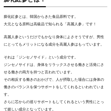
と
は？
膨化紅参とは、韓国からきた食品原料です。
大元となる原料は高級品で知られる「高麗人参」です！
膨
化
高麗人参というだけでもかなり身体によさそうですが、男性
にとってもメリットになる成分を高麗人参はもっています。
紅
参
それは「ジンセノサイド」という成分です。
ジンセノサイドは、身体をリラックスさせる働きと活発にさ
の
せる働きの両方を持つと言われています。
臨
その相反する働きのおかげで、人が摂取した場合には身体の
床
働きのバランスを保つサポートをしてくれるといわれていま
す。
試
さらに芯からの巡りサポートもしてくれるという男性にとっ
験
て嬉しい成分となっています。