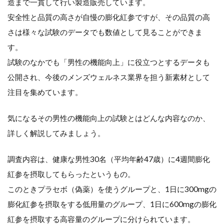
造まで一貫して行い製造販売しています。
推
安全性と品質の高さが自慢の膨化紅参ですが、その品質の高
奨
さは様々な試験のデータでも数値として見ることができま
す。
摂
試験のなかでも「男性の機能向上」に役立つとするデータも
取
公開され、今後のメンズウェルネス業界を担う新素材として
量
注目を集めています。
膨
気になるその男性の機能向上の試験とはどんな内容なのか、
詳しく解説してみましょう。
化
紅
調査内容は、健康な男性30名（平均年齢47歳）に4週間膨化
紅参を摂取してもらったというもの。
参
このときプラセボ（偽薬）を使うグループと、1日に300mgの
に
膨化紅参を摂取をする低用量のグループ、1日に600mgの膨化
つ
紅参を摂取する高容量のグループに分けられています。