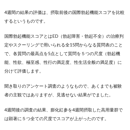
い
4週間の結果の評価は、摂取前後の国際勃起機能スコアを比較
て
するというものです。
の
国際勃起機能スコアとはED（勃起障害・勃起不全）の治療判
ま
定やスクーリングで用いられる全15問からなる質問表のこと
と
で、各質問の最高点を5点として質問を５つの尺度（勃起機
能、性欲、極至感、性行の満足度、性生活全般の満足度）に
め
分けて評価します。
聞き取りのアンケート調査のようなもので、あくまでも被験
者の主観ではありますが、見逃せない結果がでました。
4週間後の調査の結果、膨化紅参を4週間摂取した高用量群で
は顕著に５つ全ての尺度でスコアが上がったのです。