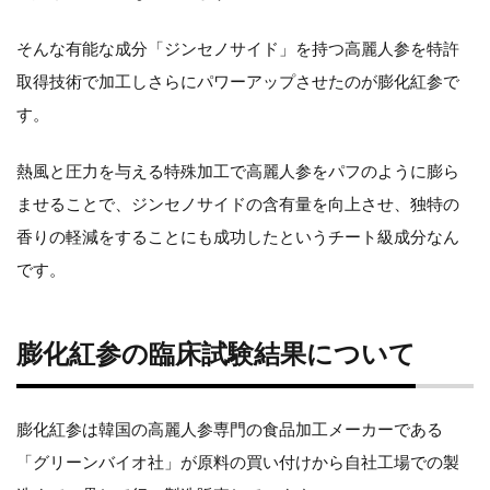
結
そんな有能な成分「ジンセノサイド」を持つ高麗人参を特許
果
取得技術で加工しさらにパワーアップさせたのが膨化紅参で
に
す。
つ
熱風と圧力を与える特殊加工で高麗人参をパフのように膨ら
い
ませることで、ジンセノサイドの含有量を向上させ、独特の
て
香りの軽減をすることにも成功したというチート級成分なん
です。
膨
化
膨化紅参の臨床試験結果について
紅
参
膨化紅参は韓国の高麗人参専門の食品加工メーカーである
「グリーンバイオ社」が原料の買い付けから自社工場での製
の