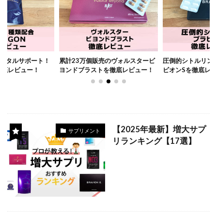
ータルサポート！
累計23万個販売のヴォルスタービ
圧倒的シトルリン
を徹底レビュー！
ヨンドブラストを徹底レビュー！
ビオンSを徹底レ
【2025年最新】増大サプ
サプリメント
リランキング【17選】