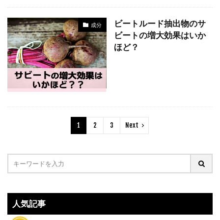
ビートルード抽出物のサ
成分
ビートの増大効果はいか
ほど？
1
2
3
Next
人気記事